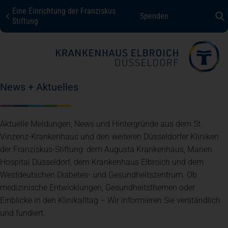
Eine Einrichtung der Franziskus
Spenden
KHE Düsseldorf
Stiftung
Fachbereiche + Kompetenzen
News + Aktuelles
Patienten + Besucher
Aktuelle Meldungen, News und Hintergründe aus dem St.
Über uns
Vinzenz-Krankenhaus und den weiteren Düsseldorfer Kliniken
der Franziskus-Stiftung: dem Augusta Krankenhaus, Marien
Hospital Düsseldorf, dem Krankenhaus Elbroich und dem
Karriere
Westdeutschen Diabetes- und Gesundheitszentrum. Ob
medizinische Entwicklungen, Gesundheitsthemen oder
Einblicke in den Klinikalltag – Wir informieren Sie verständlich
Kontakt
und fundiert.