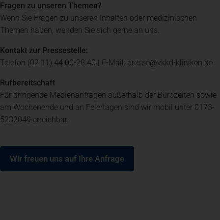
Fragen zu unseren Themen?
Wenn Sie Fragen zu unseren Inhalten oder medizinischen
Spenden
+ Helfen
Themen haben, wenden Sie sich gerne an uns.
Kontakt zur Pressestelle:
News
Telefon (02 11) 44 00-28 40 | E-Mail: presse@vkkd-kliniken.de
Rufbereitschaft
Spenden
+ Helfen
Für dringende Medienanfragen außerhalb der Bürozeiten sowie
am Wochenende und an Feiertagen sind wir mobil unter 0173-
5232049 erreichbar.
Veranstaltungen
(öffnet in einem neuen Tab)
Wir freuen uns auf Ihre Anfrage
Spenden
+ Helfen
Patientenportal