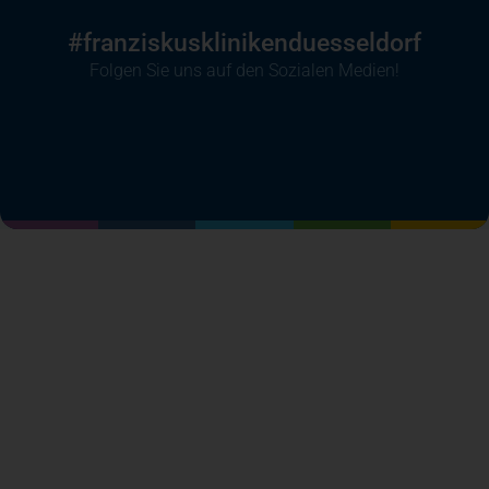
#franziskusklinikenduesseldorf
Folgen Sie uns auf den Sozialen Medien!
(öffnet in einem neuen Tab)
(öffnet in einem neuen Tab)
(öffnet in einem neuen Tab)
(öffnet in einem neuen T