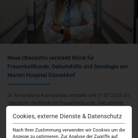
Neue Oberärztin verstärkt Klinik für
Frauenheilkunde, Geburtshilfe und Senologie am
Marien Hospital Düsseldorf
Dr. Anna-Maria Kaimasidou verstärkt seit 01.07.2026 als
Oberärztin die Klinik für Frauenheilkunde, Geburtshilfe
und Senologie am Marien Hospital…
Cookies, externe Dienste & Datenschutz
Brustkrebs
Geburtsklinik
Gynäkologie
Medizin + Versorgung
Nach Ihrer Zustimmung verwenden wir Cookies um die
Anzeige zu optimieren. Zur Analyse der Zugriffe auf