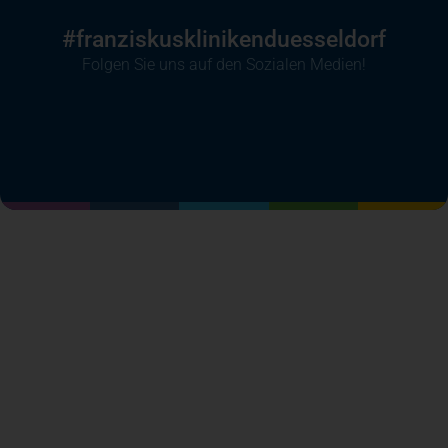
#franziskusklinikenduesseldorf
Folgen Sie uns auf den Sozialen Medien!
(öffnet in einem neuen Tab)
(öffnet in einem neuen Tab)
(öffnet in einem neuen Tab)
(öffnet in einem neuen T