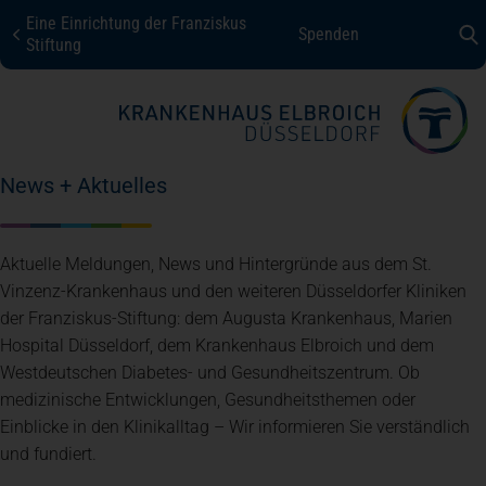
Eine Einrichtung der Franziskus
Spenden
KHE Düsseldorf
Stiftung
Fachbereiche + Kompetenzen
News + Aktuelles
Patienten + Besucher
Aktuelle Meldungen, News und Hintergründe aus dem St.
Über uns
Vinzenz-Krankenhaus und den weiteren Düsseldorfer Kliniken
der Franziskus-Stiftung: dem Augusta Krankenhaus, Marien
Hospital Düsseldorf, dem Krankenhaus Elbroich und dem
Karriere
Westdeutschen Diabetes- und Gesundheitszentrum. Ob
medizinische Entwicklungen, Gesundheitsthemen oder
Einblicke in den Klinikalltag – Wir informieren Sie verständlich
Kontakt
und fundiert.