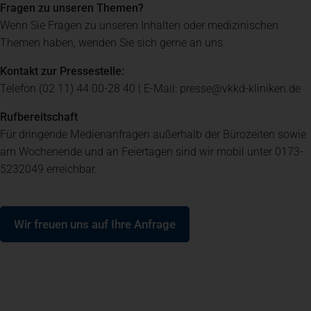
Fragen zu unseren Themen?
Wenn Sie Fragen zu unseren Inhalten oder medizinischen
Spenden
+ Helfen
Themen haben, wenden Sie sich gerne an uns.
Kontakt zur Pressestelle:
News
Telefon (02 11) 44 00-28 40 | E-Mail: presse@vkkd-kliniken.de
Rufbereitschaft
Spenden
+ Helfen
Für dringende Medienanfragen außerhalb der Bürozeiten sowie
am Wochenende und an Feiertagen sind wir mobil unter 0173-
5232049 erreichbar.
Veranstaltungen
(öffnet in einem neuen Tab)
Wir freuen uns auf Ihre Anfrage
Spenden
+ Helfen
Patientenportal