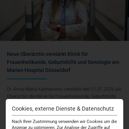
Neue Oberärztin verstärkt Klinik für
Frauenheilkunde, Geburtshilfe und Senologie am
Marien Hospital Düsseldorf
Dr. Anna-Maria Kaimasidou verstärkt seit 01.07.2026 als
Oberärztin die Klinik für Frauenheilkunde, Geburtshilfe
und Senologie am Marien Hospital…
Cookies, externe Dienste & Datenschutz
Brustkrebs
Geburtsklinik
Gynäkologie
Medizin + Versorgung
Nach Ihrer Zustimmung verwenden wir Cookies um die
Anzeige zu optimieren. Zur Analyse der Zugriffe auf