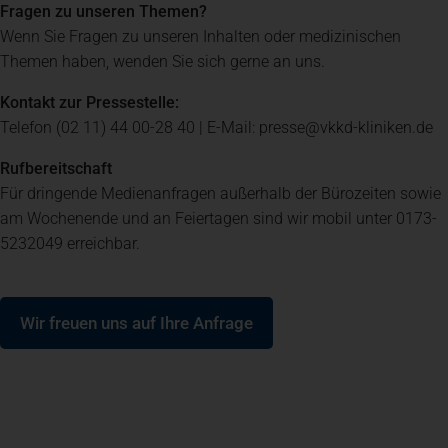
Fragen zu unseren Themen?
Wenn Sie Fragen zu unseren Inhalten oder medizinischen
Spenden
+ Helfen
Themen haben, wenden Sie sich gerne an uns.
Kontakt zur Pressestelle:
News
Telefon (02 11) 44 00-28 40 | E-Mail: presse@vkkd-kliniken.de
Rufbereitschaft
Spenden
+ Helfen
Für dringende Medienanfragen außerhalb der Bürozeiten sowie
am Wochenende und an Feiertagen sind wir mobil unter 0173-
5232049 erreichbar.
Veranstaltungen
(öffnet in einem neuen Tab)
Wir freuen uns auf Ihre Anfrage
Spenden
+ Helfen
Patientenportal