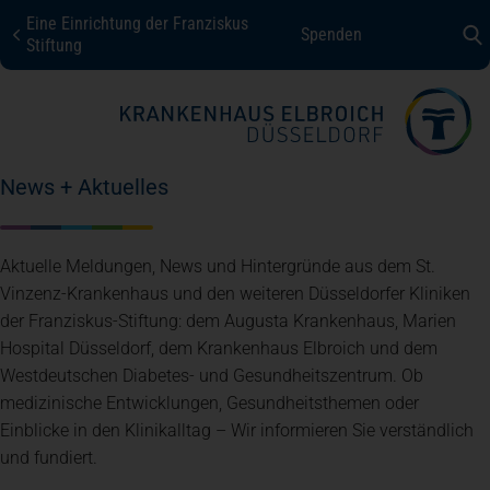
Eine Einrichtung der Franziskus
Spenden
KHE Düsseldorf
Stiftung
Fachbereiche + Kompetenzen
News + Aktuelles
Patienten + Besucher
Aktuelle Meldungen, News und Hintergründe aus dem St.
Über uns
Vinzenz-Krankenhaus und den weiteren Düsseldorfer Kliniken
der Franziskus-Stiftung: dem Augusta Krankenhaus, Marien
Hospital Düsseldorf, dem Krankenhaus Elbroich und dem
Karriere
Westdeutschen Diabetes- und Gesundheitszentrum. Ob
medizinische Entwicklungen, Gesundheitsthemen oder
Einblicke in den Klinikalltag – Wir informieren Sie verständlich
Kontakt
und fundiert.