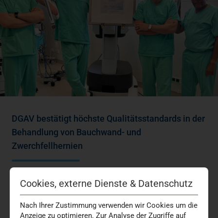
DGAV bestätigt höchste Qualitätsstandards in der
Behandlung von Bauchwand- und
Zwerchfellhernien
Das Hernienzentrum am Marien Hospital Düsseldorf ist
Cookies, externe Dienste & Datenschutz
erneut als Referenzzentrum der Deutschen Gesellschaft
für Allgemein- und Viszeralchirurgie (DGAV)…
Nach Ihrer Zustimmung verwenden wir Cookies um die
Anzeige zu optimieren. Zur Analyse der Zugriffe auf