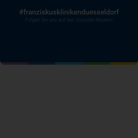
#franziskusklinikenduesseldorf
Folgen Sie uns auf den Sozialen Medien!
(öffnet in einem neuen Tab)
(öffnet in einem neuen Tab)
(öffnet in einem neuen Tab)
(öffnet in einem neuen T