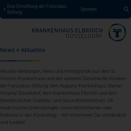
Eine Einrichtung der Franziskus
Spenden
KHE Düsseldorf
Stiftung
Fachbereiche + Kompetenzen
News + Aktuelles
Patienten + Besucher
Aktuelle Meldungen, News und Hintergründe aus dem St.
Über uns
Vinzenz-Krankenhaus und den weiteren Düsseldorfer Kliniken
der Franziskus-Stiftung: dem Augusta Krankenhaus, Marien
Hospital Düsseldorf, dem Krankenhaus Elbroich und dem
Karriere
Westdeutschen Diabetes- und Gesundheitszentrum. Ob
medizinische Entwicklungen, Gesundheitsthemen oder
Einblicke in den Klinikalltag – Wir informieren Sie verständlich
Kontakt
und fundiert.