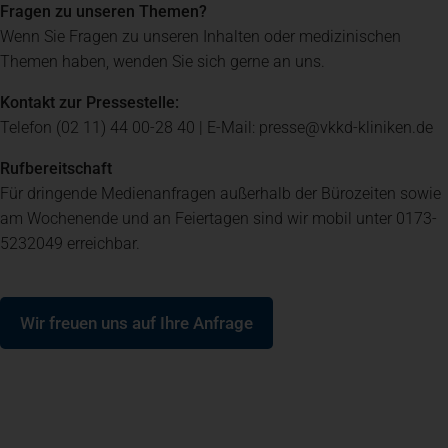
Fragen zu unseren Themen?
Wenn Sie Fragen zu unseren Inhalten oder medizinischen
Spenden
+ Helfen
Themen haben, wenden Sie sich gerne an uns.
Kontakt zur Pressestelle:
News
Telefon (02 11) 44 00-28 40 | E-Mail: presse@vkkd-kliniken.de
Rufbereitschaft
Spenden
+ Helfen
Für dringende Medienanfragen außerhalb der Bürozeiten sowie
am Wochenende und an Feiertagen sind wir mobil unter 0173-
5232049 erreichbar.
Veranstaltungen
(öffnet in einem neuen Tab)
Wir freuen uns auf Ihre Anfrage
Spenden
+ Helfen
Patientenportal