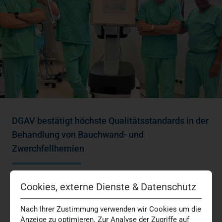
DGAV bestätigt höchste Qualitätsstandards in der
Behandlung von Bauchwand- und
Zwerchfellhernien
Das Hernienzentrum am Marien Hospital Düsseldorf ist
Cookies, externe Dienste & Datenschutz
erneut als Referenzzentrum der Deutschen Gesellschaft
für Allgemein- und Viszeralchirurgie (DGAV)…
Nach Ihrer Zustimmung verwenden wir Cookies um die
Anzeige zu optimieren. Zur Analyse der Zugriffe auf