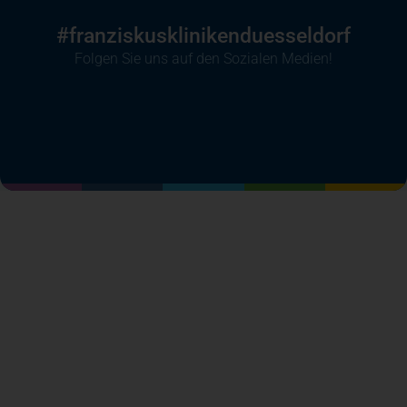
#franziskusklinikenduesseldorf
Folgen Sie uns auf den Sozialen Medien!
(öffnet in einem neuen Tab)
(öffnet in einem neuen Tab)
(öffnet in einem neuen Tab)
(öffnet in einem neuen T