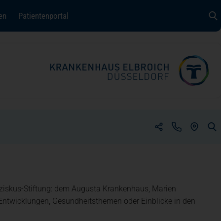
(öffnet in einem neuen Tab)
en
Patientenportal
(ÖFFNET 
(öffnet in einem neuen Tab)
(öffnet in einem neuen Tab)
nziskus-Stiftung: dem Augusta Krankenhaus, Marien
ntwicklungen, Gesundheitsthemen oder Einblicke in den