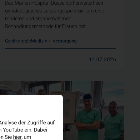
Das Marien Hospital Düsseldorf erweitert sein
gynäkologisches Leistungsspektrum um eine
moderne und organerhaltende
Behandlungsmethode für Frauen mit…
Gynäkologie
Medizin + Versorgung
14.07.2026
nalyse der Zugriffe auf
 YouTube ein. Dabei
en Sie
hier
, um