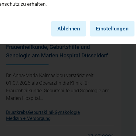
nschutz zu erhalten.
Ablehnen
Einstellungen
Neue Oberärztin verstärkt Klinik für
Frauenheilkunde, Geburtshilfe und
Senologie am Marien Hospital Düsseldorf
Dr. Anna-Maria Kaimasidou verstärkt seit
01.07.2026 als Oberärztin die Klinik für
Frauenheilkunde, Geburtshilfe und Senologie am
Marien Hospital…
Brustkrebs
Geburtsklinik
Gynäkologie
Medizin + Versorgung