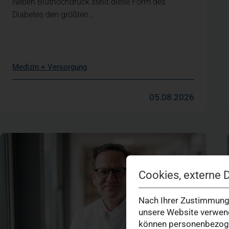
Neben Bluthochdruck stellt diese Form des
Diabetes den größten…
Medizin + Versorgung
05.08.2026
Cookies, externe 
Nach Ihrer Zustimmung 
unsere Website verwend
können personenbezogen