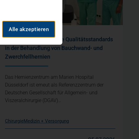
Alle akzeptieren
DGAV bestätigt höchste Qualitätsstandards
in der Behandlung von Bauchwand- und
Zwerchfellhernien
Das Hernienzentrum am Marien Hospital
Düsseldorf ist erneut als Referenzzentrum der
Deutschen Gesellschaft für Allgemein- und
Viszeralchirurgie (DGAV)…
Chirurgie
Medizin + Versorgung