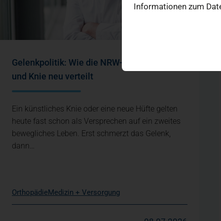
Informationen zum Date
Gelenkpolitik: Wie die NRW-Reform Hüfte
und Knie neu verteilt
Ein künstliches Knie oder eine neue Hüfte gelten
heute fast schon als Versprechen auf ein zweites
bewegliches Leben. Erst schmerzt das Gelenk,
dann…
Orthopädie
Medizin + Versorgung