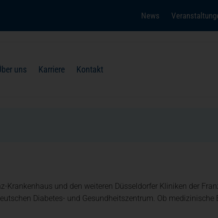
News
Veranstaltung
(öffnet in einem neuen Tab)
Über uns
Karriere
Kontakt
Tagesklinik
Besucher
Ehrenamt + Engagement
z-Krankenhaus und den weiteren Düsseldorfer Kliniken der Fra
eutschen Diabetes- und Gesundheitszentrum. Ob medizinische E
Pflege + Therapie
Dialog + Kontakt