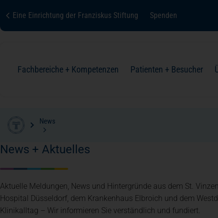
Eine Einrichtung der Franziskus Stiftung
Spenden
Fachbereiche + Kompetenzen
Patienten + Besucher
News
Fachbereiche + Kompetenzen
Patienten + Besucher
Über uns
Karriere
Kontakt
Zur Übersicht
Zur Übersicht
Zur Übersicht
Zur Übersicht
Zur Übersicht
News + Aktuelles
Klinik für Geriatrie
Aufnahme
Organisation + Struktur
Aktuelle Meldungen, News und Hintergründe aus dem St. Vinzen
Hospital Düsseldorf, dem Krankenhaus Elbroich und dem Westd
Psychiatrie, Psychotherapie und Psychosomatik
Aufenthalt
Qualität + Sicherheit
Klinikalltag – Wir informieren Sie verständlich und fundiert.