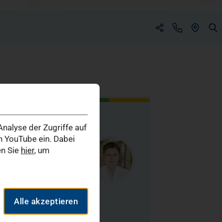
(ÖFFNET 
(öffnet in einem neuen Tab)
(öffnet in einem neuen Tab)
n
nalyse der Zugriffe auf
 YouTube ein. Dabei
en Sie
hier
, um
relia Johanna Lercher
 für Innere Medizin
Alle akzeptieren
 für Rheumatologie