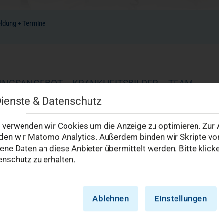
ldung + Termine
UNGSANGEBOT
KRANKHEITSBILDER
TEAM
Dienste & Datenschutz
Chefärzti
verwenden wir Cookies um die Anzeige zu optimieren. Zur A
en wir Matomo Analytics. Außerdem binden wir Skripte von
e Daten an diese Anbieter übermittelt werden. Bitte klick
Dr. med. Au
nschutz zu erhalten.
Chefärztin
Fachärztin
Ablehnen
Einstellungen
Fachärztin