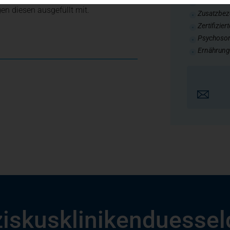
Zusatzbeze
en diesen ausgefüllt mit.
Zusatzbez
Zertifizie
Psychosom
Ernährung
ziskusklinikenduessel