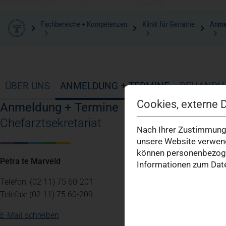
Fachbereiche + Kompetenzen
Klinik für Geriatrie
Anme
ÜBER UNS
ANMELDUNG + TERMINE
BEHANDL
Cookies, externe 
Anmeldung + Termine
Chefarztsekretariat
Nach Ihrer Zustimmung 
unsere Website verwend
können personenbezogen
Petra te Marveld
Informationen zum Date
Telefon: (02 11) 75 60-201
Telefax: (02 11) 75 60-209
E-Mail schreiben