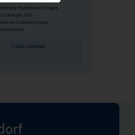
ichnung Geriatrie
eichnung Physikalische Therapie
rte Osteologin, DVO
atische Grundversorgung
smedizinerin
E-Mail schreiben
dorf