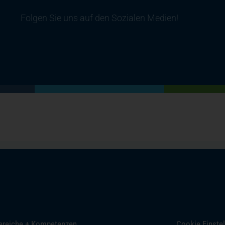
Folgen Sie uns auf den Sozialen Medien!
(öffnet in einem neuen Tab)
(öffnet in einem neuen Tab)
(öffnet in einem neuen Tab)
(öffnet in einem neuen Tab)
ereiche + Kompetenzen
Cookie Einste