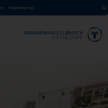
(öffnet in einem neuen Tab)
en
Patientenportal