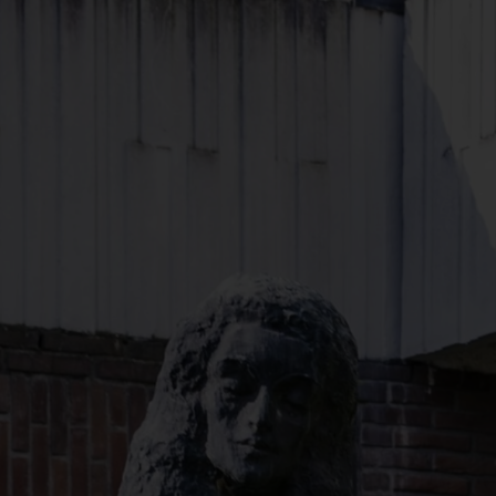
Spenden
+ Helfen
News
Spenden
+ Helfen
Veranstaltungen
Spenden
+ Helfen
Patientenportal