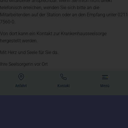
und Mitarbeiter ansprechbar. Wenn Sie mich nicht direkt
telefonisch erreichen, wenden Sie sich bitte an die
Mitarbeitenden auf der Station oder an den Empfang unter 0211
7560-0.
Von dort kann ein Kontakt zur Krankenhausseelsorge
hergestellt werden.
Mit Herz und Seele für Sie da.
Ihre Seelsorgerin vor Ort
Anfahrt
Kontakt
Menü
(öffnet in einem neuen Tab)