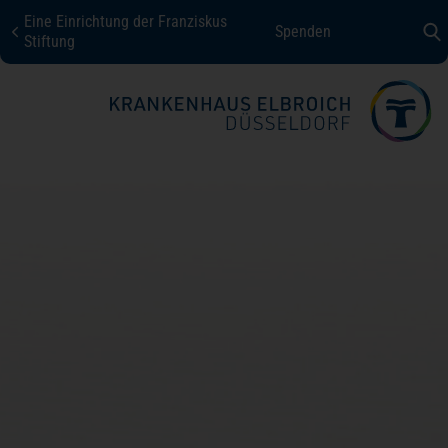
Eine Einrichtung der Franziskus
Spenden
KHE Düsseldorf
Stiftung
Fachbereiche + Kompetenzen
Patienten + Besucher
Über uns
Karriere
Kontakt