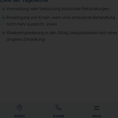
Ziele der Tagesklinik
Vermeidung oder Verkürzung stationärer Behandlungen,
Bewältigung von Krisen, wenn eine ambulante Behandlung
nicht mehr ausreicht, sowie
Wiedereingliederung in den Alltag, beispielsweise nach einer
längeren Erkrankung.
Tagesklinik
Anfahrt
Kontakt
Menü
(öffnet in einem neuen Tab)