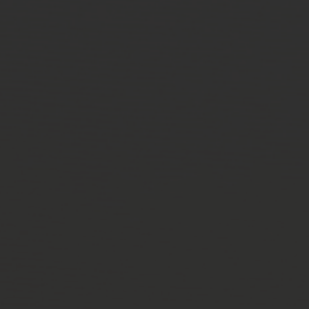
Spenden
+ Helfen
News
Spenden
+ Helfen
Veranstaltungen
Spenden
+ Helfen
Patientenportal