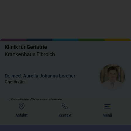
Klinik für Geriatrie
Krankenhaus Elbroich
Dr. med. Aurelia Johanna Lercher
Chefärztin
Fachärztin für Innere Medizin
Fachärztin für Rheumatologie
Zusatzbezeichnung Geriatrie
Anfahrt
Kontakt
Menü
(öffnet in einem neuen Tab)
Zusatzbezeichnung Physikalische Therapie
Zertifizierte Osteologin, DVO