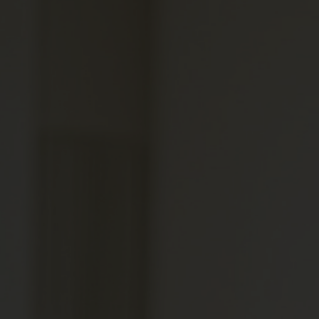
Spenden
+ Helfen
News
Spenden
+ Helfen
Veranstaltungen
Spenden
+ Helfen
Patientenportal