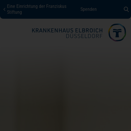
Eine Einrichtung der Franziskus
Spenden
KHE Düsseldorf
Stiftung
Fachbereiche + Kompetenzen
Patienten + Besucher
Über uns
Karriere
Kontakt