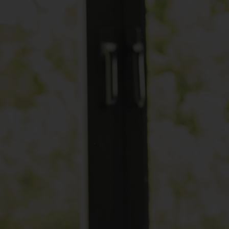
Spenden
+ Helfen
News
Spenden
+ Helfen
Veranstaltungen
Spenden
+ Helfen
Patientenportal