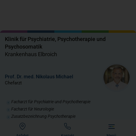
Klinik für Psychiatrie, Psychotherapie und
Psychosomatik
Krankenhaus Elbroich
Prof. Dr. med. Nikolaus Michael
Chefarzt
Facharzt für Psychiatrie und Psychotherapie
Facharzt für Neurologie
Zusatzbezeichnung Psychotherapie
Weiterbildung Klinische Geriatrie
Zertifizierung Psychoonkologie
Anfahrt
Kontakt
Menü
(öffnet in einem neuen Tab)