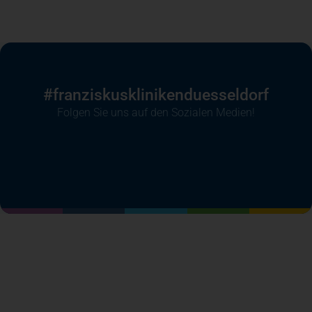
#franziskusklinikenduesseldorf
Folgen Sie uns auf den Sozialen Medien!
(öffnet in einem neuen Tab)
(öffnet in einem neuen Tab)
(öffnet in einem neuen Tab)
(öffnet in einem neuen T