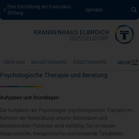
Eine Einrichtung der Franziskus
Spenden
KHE Düsseldorf
Stiftung
Fachbereiche + Kompetenzen
Patienten + Besucher
ÜBER UNS
MUSIKTHERAPIE
ERGOTHERAPIE
MEHR
Psychologische Therapie und Beratung
Über uns
Aufgaben und Grundlagen
Karriere
Die Aufgaben der Psychologie/ psychologischen Therapie im
Rahmen der Behandlung unserer stationären und
teilstationären Patienten sind vielfältig. Sie umfassen
Kontakt
diagnostische, therapeutische und beratende Tätigkeiten.