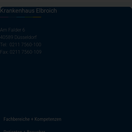
Krankenhaus Elbroich
Am Falder 6
40589 Düsseldorf
Tel: 0211 7560-100
Fax: 0211 7560-109
(öffnet in einem neuen Tab)
Ihre Anreise
Telefon
E-Mail senden
Fachbereiche + Kompetenzen
Patienten + Besucher