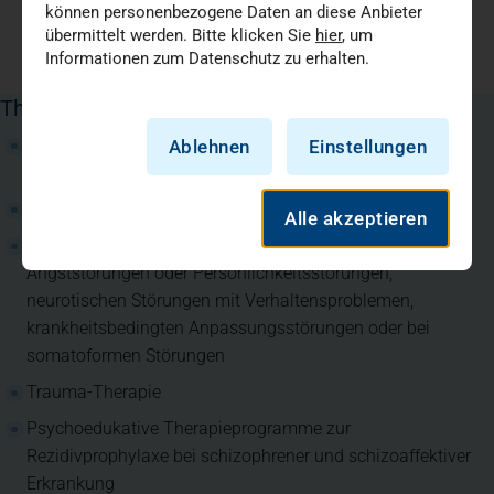
können personenbezogene Daten an diese Anbieter
übermittelt werden. Bitte klicken Sie
hier
, um
Informationen zum Datenschutz zu erhalten.
Therapieformen und Beratung
Interdisziplinäre Integration der psychologischen Befunde
Ablehnen
Einstellungen
Therapie und Beratung
Krisenintervention
Alle akzeptieren
Verhaltenstherapie, insbesondere bei Depressionen,
Angststörungen oder Persönlichkeitsstörungen,
neurotischen Störungen mit Verhaltensproblemen,
krankheitsbedingten Anpassungsstörungen oder bei
somatoformen Störungen
Trauma-Therapie
Psychoedukative Therapieprogramme zur
Rezidivprophylaxe bei schizophrener und schizoaffektiver
Erkrankung