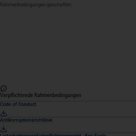
Rahmenbedingungen geschaffen:
Verpflichtende Rahmenbedingungen
(öffnet in einem neuen Tab)
Code of Conduct
(öffnet in einem neuen Tab)
Antikorruptionsrichtlinie
(öffnet in einem neuen Tab)
Lieferkettensorgfaltspflichtengesetzt - Key Facts