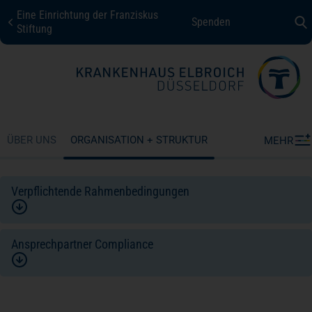
Eine Einrichtung der Franziskus
Spenden
KHE Düsseldorf
Stiftung
Fachbereiche + Kompetenzen
Patienten + Besucher
ÜBER UNS
ORGANISATION + STRUKTUR
MEHR
Über uns
Verpflichtende Rahmenbedingungen
Karriere
Ansprechpartner Compliance
Kontakt