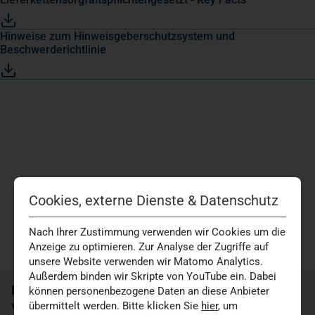
(öffnet in einem neuen Tab)
Hinweise zum Hinweisgeberschutzsystem und
Beschwerderichtlinie
Cookies, externe Dienste & Datenschutz
Nach Ihrer Zustimmung verwenden wir Cookies um die
Anzeige zu optimieren. Zur Analyse der Zugriffe auf
unsere Website verwenden wir Matomo Analytics.
(öffnet in einem neuen Tab)
Außerdem binden wir Skripte von YouTube ein. Dabei
Rechtsanwalt Dr. Matthias Brockhaus
können personenbezogene Daten an diese Anbieter
übermittelt werden. Bitte klicken Sie
hier
, um
VBB Rechtsanwälte