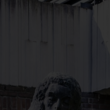
Spenden
+ Helfen
News
Spenden
+ Helfen
Veranstaltungen
Spenden
+ Helfen
Patientenportal