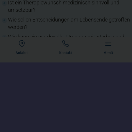
Ist ein Therapiewunsch medizinisch sinnvoll und
umsetzbar?
Wie sollen Entscheidungen am Lebensende getroffen
werden?
Wie kann ein würdevoller Umgang mit Sterben und
Abschied gestaltet werden?
Anfahrt
Kontakt
Menü
(öffnet in einem neuen Tab)
Wie gehen wir mit schwierigen
Behandlungssituationen um?
Wie arbeitet das Ethik-Komitee?