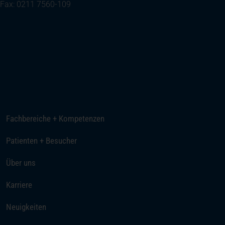
Fax: 0211 7560-109
(öffnet in einem neuen Tab)
Ihre Anreise
Telefon
E-Mail senden
Fachbereiche + Kompetenzen
Patienten + Besucher
Über uns
(öffnet in einem neuen Tab)
Karriere
Neuigkeiten