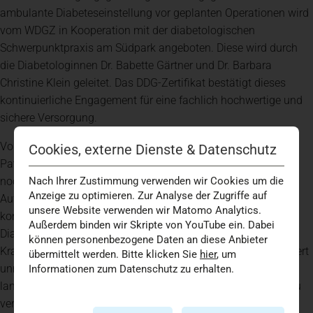
ambulante Diabeteseinstellung vor geplanten Operationen wird
vom WDGZ in Kooperation mit der diabetologischen
Schwerpunktpraxis am Südpark angeboten. Diese wird durch
die Diabetologinnen Dr. Babette Gärtner und Dr. Barbara
Christine Klein geleitet. Das DDG-Zertifikat bestätigt dieses
kontinuierliche Engagement für eine fachlich hochwertige und
sichere Versorgung.
Von den zusätzlichen Maßnahmen profitieren auch
Cookies, externe Dienste & Datenschutz
Patientinnen und Patienten, bei denen ein Diabetes bislang
noch nicht diagnostiziert wurde. Denn bei jeder stationären
Nach Ihrer Zustimmung verwenden wir Cookies um die
Anzeige zu optimieren. Zur Analyse der Zugriffe auf
Aufnahme werden routinemäßig die Blutzuckerwerte
unsere Website verwenden wir Matomo Analytics.
kontrolliert. Auf diese Weise können neue
Außerdem binden wir Skripte von YouTube ein. Dabei
Diabeteserkrankungen frühzeitig erkannt und während des
können personenbezogene Daten an diese Anbieter
Krankenhausaufenthalts berücksichtigt werden. Das verbessert
übermittelt werden. Bitte klicken Sie
hier
, um
unmittelbar den Behandlungserfolg und trägt dazu bei,
Informationen zum Datenschutz zu erhalten.
langfristige Folgeschäden durch eine rechtzeitige Therapie zu
vermeiden.