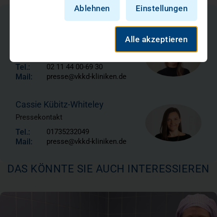
Ablehnen
Einstellungen
Ihr Kontakt zur Pressestelle
Hannah Blake
Alle akzeptieren
Pressekontakt
Tel.:
02 11 44 00-69 30
Mail:
presse@vkkd-kliniken.de
Cassie Kübitz-Whiteley
Pressekontakt
Tel.:
01735232049
Mail:
presse@vkkd-kliniken.de
DAS KÖNNTE SIE AUCH INTERESSIEREN