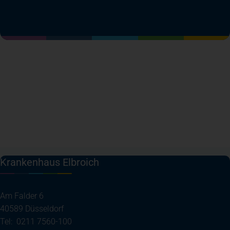
(öffnet in einem neuen Tab)
(öffnet in einem neuen Tab)
(öffnet in einem neuen Tab)
(öffnet in einem neuen T
Krankenhaus Elbroich
Am Falder 6
40589 Düsseldorf
Tel: 0211 7560-100