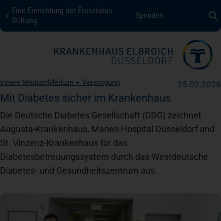
Eine Einrichtung der Franziskus
Spenden
KHE Düsseldorf
Stiftung
Fachbereiche + Kompetenzen
Innere Medizin
Medizin + Versorgung
25.02.2026
Patienten + Besucher
Mit Diabetes sicher im Krankenhaus
Die Deutsche Diabetes Gesellschaft (DDG) zeichnet
Augusta-Krankenhaus, Marien Hospital Düsseldorf und
Über uns
St. Vinzenz-Krankenhaus für das
Diabetesbetreuungssystem durch das Westdeutsche
Karriere
Diabetes- und Gesundheitszentrum aus.
Kontakt