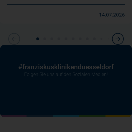
14.07.2026
#franziskusklinikenduesseldorf
Folgen Sie uns auf den Sozialen Medien!
(öffnet in einem neuen Tab)
(öffnet in einem neuen Tab)
(öffnet in einem neuen Tab)
(öffnet in einem neuen T