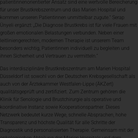
patientinnenorientierter Ansatz sind eine wertvolle Bereicherung
für unser Brustkrebszentrum und das Marien Hospital und
kommen unseren Patientinnen unmittelbar zugute.“ Serap
Ünyeli ergänzt: „Die Diagnose Brustkrebs ist für viele Frauen mit
großen emotionalen Belastungen verbunden. Neben einer
leitliniengerechten, modernen Therapie ist unserem Team
besonders wichtig, Patientinnen individuell zu begleiten und
ihnen Sicherheit und Vertrauen zu vermitteln.“
Das interdisziplinäre Brustkrebszentrum am Marien Hospital
Düsseldorf ist sowohl von der Deutschen Krebsgesellschaft als
auch von der Ärztekammer Westfalen-Lippe (ÄKZert)
qualitätsgeprüft und zertifiziert. Zum Zentrum gehören die
Klinik für Senologie und Brustchirurgie als operative und
koordinative Instanz sowie Kooperationspartner. Dieses
Netzwerk bedeutet kurze Wege, schnelle Absprachen, hohe
Transparenz und höchste Qualität für alle Schritte der
Diagnostik und personalisierten Therapie. Gemeinsam mit der
onkologischen Abteilung des Marien Hospitals und dem