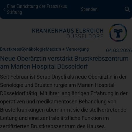
Eine Einrichtung der Franziskus
Spenden
KHE Düsseldorf
Stiftung
Fachbereiche + Kompetenzen
Brustkrebs
Gynäkologie
Medizin + Versorgung
04.03.2026
Patienten + Besucher
Neue Oberärztin verstärkt Brustkrebszentrum
am Marien Hospital Düsseldorf
Seit Februar ist Serap Ünyeli als neue Oberärztin in der
Über uns
Senologie und Brustchirurgie am Marien Hospital
Düsseldorf tätig. Mit ihrer langjährigen Erfahrung in der
Karriere
operativen und medikamentösen Behandlung von
Brusterkrankungen übernimmt sie die stellvertretende
Leitung und eine zentrale ärztliche Funktion im
Kontakt
zertifizierten Brustkrebszentrum des Hauses.