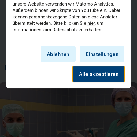
Tel.:
02 11 44 00-69 30
unsere Website verwenden wir Matomo Analytics.
Mail:
presse@vkkd-kliniken.de
Außerdem binden wir Skripte von YouTube ein. Dabei
können personenbezogene Daten an diese Anbieter
übermittelt werden. Bitte klicken Sie
hier
, um
Cassie Kübitz-Whiteley
Informationen zum Datenschutz zu erhalten.
Pressekontakt
Tel.:
01735232049
Mail:
presse@vkkd-kliniken.de
Ablehnen
Einstellungen
DAS KÖNNTE SIE AUCH INTERESSIEREN
Alle akzeptieren