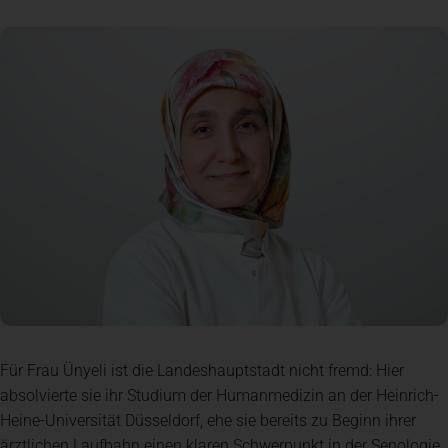
Spenden
+ Helfen
News
Spenden
+ Helfen
Veranstaltungen
Spenden
+ Helfen
Für Frau Ünyeli ist die Landeshauptstadt nicht fremd: Hier
absolvierte sie ihr Studium der Humanmedizin an der Heinrich-
Patientenportal
Heine-Universität Düsseldorf, ehe sie bereits zu Beginn ihrer
ärztlichen Laufbahn einen klaren Schwerpunkt in der Senologie