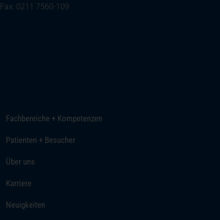
Fax: 0211 7560-109
(öffnet in einem neuen Tab)
Ihre Anreise
Telefon
E-Mail senden
Fachbereiche + Kompetenzen
Patienten + Besucher
Über uns
(öffnet in einem neuen Tab)
Karriere
Neuigkeiten