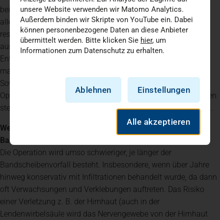
beiden Wirbeln entfernen. Hierbei wird darauf geachtet, dass
unsere Website verwenden wir Matomo Analytics.
Außerdem binden wir Skripte von YouTube ein. Dabei
alle lockeren Bandscheibenanteile entfernt werden. Das
können personenbezogene Daten an diese Anbieter
restliche Gewebe wird belassen und bildet noch eine
übermittelt werden. Bitte klicken Sie
hier
, um
ausreichend starke Pufferzone zwischen den Wirbeln. Bei der
Informationen zum Datenschutz zu erhalten.
Entfernung des Gewebes aus dem Bandscheibenfach spricht
man von einer Nukleotomie.
Sowohl die endoskopische als auch die mikrochirurgische
Ablehnen
Einstellungen
Operation werden in Vollnarkose durchgeführt. In beiden Fällen
stehen die Patienten bereits am Tag der Operation wieder auf.
Alle akzeptieren
Welche Komplikationen können bei einer
Bandscheibenoperation auftreten?
Die Operation wird umso schwieriger, je länger der
Bandscheibenvorfall besteht. Insbesondere, wenn über Jahre
hinweg konservativ mit Infiltrationen behandelt wurde, da dann
oft Verwachsungen und Verklebungen auftreten. Das Risiko
einer Verletzung z. B. der Hirnhaut (auch in der
Lendenwirbelsäule wird das Nervengewebe von der Hirnhaut