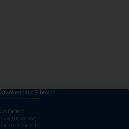
Krankenhaus Elbroich
Am Falder 6
40589 Düsseldorf
Tel: 0211 7560-100