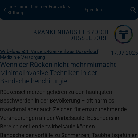
Eine Einrichtung der Franziskus
Spenden
KHE Düsseldorf
Stiftung
Fachbereiche + Kompetenzen
Wirbelsäule
St. Vinzenz-Krankenhaus Düsseldorf
17.07.2025
Medizin + Versorgung
Patienten + Besucher
Wenn der Rücken nicht mehr mitmacht
Minimalinvasive Techniken in der
Bandscheibenchirurgie
Über uns
Rückenschmerzen gehören zu den häufigsten
Beschwerden in der Bevölkerung – oft harmlos,
Karriere
manchmal aber auch Zeichen für ernstzunehmende
Veränderungen an der Wirbelsäule. Besonders im
Kontakt
Bereich der Lendenwirbelsäule können
Bandscheibenvorfälle zu Schmerzen, Taubheitsgefühlen