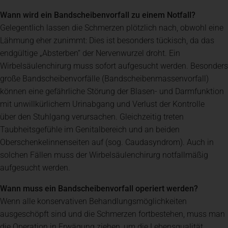
Wann wird ein Bandscheibenvorfall zu einem Notfall?
Gelegentlich lassen die Schmerzen plötzlich nach, obwohl eine
Lähmung eher zunimmt: Dies ist besonders tückisch, da das
endgültige „Absterben“ der Nervenwurzel droht. Ein
Wirbelsäulenchirurg muss sofort aufgesucht werden. Besonders
große Bandscheibenvorfälle (Bandscheibenmassenvorfall)
können eine gefährliche Störung der Blasen- und Darmfunktion
mit unwillkürlichem Urinabgang und Verlust der Kontrolle
über den Stuhlgang verursachen. Gleichzeitig treten
Taubheitsgefühle im Genitalbereich und an beiden
Oberschenkelinnenseiten auf (sog. Caudasyndrom). Auch in
solchen Fällen muss der Wirbelsäulenchirurg notfallmäßig
aufgesucht werden.
Wann muss ein Bandscheibenvorfall operiert werden?
Wenn alle konservativen Behandlungsmöglichkeiten
ausgeschöpft sind und die Schmerzen fortbestehen, muss man
die Operation in Erwägung ziehen, um die Lebensqualität