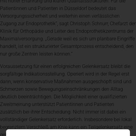
mit hoher Erfahrung und klaren Qualitätsstrukturen. Für die
Patientinnen und Patienten in Düsseldorf bedeutet das
Versorgungssicherheit und weiterhin einen verlässlichen
Zugang zur Endoprothetik“, sagt Christoph Schnurr, Chefarzt der
Klinik für Orthopädie und Leiter des Endoprothetikzentrums der
Maximalversorgung. „Gerade weil es sich um planbare Eingriffe
handelt, ist ein strukturierter Gesamtprozess entscheidend, den
nur große Zentren leisten können.“
Voraussetzung für einen erfolgreichen Gelenkersatz bleibt die
sorgfältige Indikationsstellung. Operiert wird in der Regel erst
dann, wenn konservative Maßnahmen ausgeschöpft sind und
Schmerzen sowie Bewegungseinschränkungen den Alltag
deutlich beeinträchtigen. Die Möglichkeit einer qualifizierten
Zweitmeinung unterstützt Patientinnen und Patienten
zusätzlich bei ihrer Entscheidung. Nicht immer ist dabei ein
vollständiger Gelenkersatz erforderlich. Insbesondere bei lokal
begrenztem Verschleiß am Knie kann ein Teilgelenkersatz eine
gelenkerhaltendere Alternative darstellen und – bei