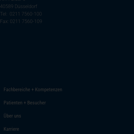
40589 Düsseldorf
Tel: 0211 7560-100
Fax: 0211 7560-109
(öffnet in einem neuen Tab)
Ihre Anreise
Telefon
E-Mail senden
Fachbereiche + Kompetenzen
Patienten + Besucher
Über uns
(öffnet in einem neuen Tab)
Karriere