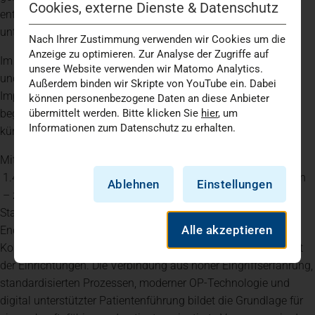
Cookies, externe Dienste & Datenschutz
entsprechender Eignung – eine schnellere Rehabilitation
unterstützen.
Nach Ihrer Zustimmung verwenden wir Cookies um die
Anzeige zu optimieren. Zur Analyse der Zugriffe auf
Im operativen Bereich setzt die Klinik auf moderne Verfahren
unsere Website verwenden wir Matomo Analytics.
und robotergestützte Unterstützung bei Planung und
Außerdem binden wir Skripte von YouTube ein. Dabei
Implantation durch zwei MAKO-Roboter. Die Mobilisation
können personenbezogene Daten an diese Anbieter
beginnt in der Regel bereits am Tag der Operation, das
übermittelt werden. Bitte klicken Sie
hier
, um
Informationen zum Datenschutz zu erhalten.
künstliche Gelenk ist meist direkt belastbar.
Mit rund 2.300 endoprothetischen Eingriffen jährlich – davon
1.400 Knietotalendoprothesen (KTEP) und Schlittenprothesen
Ablehnen
Einstellungen
– zählt die Klinik zu den leistungsstärksten Endoprothetik-
Standorten der Region. Nach Angaben des
Alle akzeptieren
Endoprothesenregisters Deutschland liegt die
Komplikationsrate im Vergleich unter den besten fünf Prozent
der Einrichtungen. Die Verbindung aus hoher Eingriffserfahrung,
standardisierten Prozessen, moderner OP-Technologie und
digital unterstützter Patientenführung bildet die Grundlage für