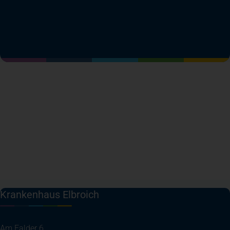
(öffnet in einem neuen Tab)
(öffnet in einem neuen Tab)
(öffnet in einem neuen Tab)
(öffnet in einem neuen T
Krankenhaus Elbroich
Am Falder 6