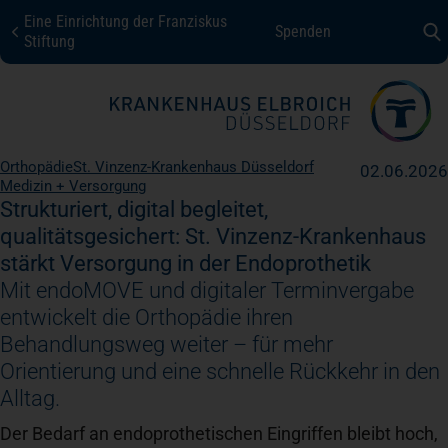
Eine Einrichtung der Franziskus
Spenden
KHE Düsseldorf
Stiftung
Fachbereiche + Kompetenzen
Orthopädie
St. Vinzenz-Krankenhaus Düsseldorf
02.06.2026
Medizin + Versorgung
Patienten + Besucher
Strukturiert, digital begleitet,
qualitätsgesichert: St. Vinzenz-Krankenhaus
stärkt Versorgung in der Endoprothetik
Über uns
Mit endoMOVE und digitaler Terminvergabe
entwickelt die Orthopädie ihren
Karriere
Behandlungsweg weiter – für mehr
Orientierung und eine schnelle Rückkehr in den
Alltag.
Kontakt
Der Bedarf an endoprothetischen Eingriffen bleibt hoch,