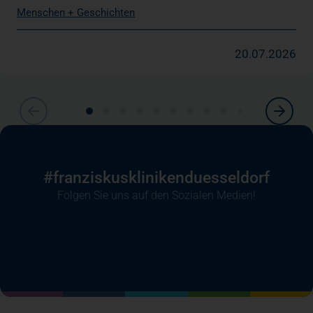
Menschen + Geschichten
20.07.2026
#franziskusklinikenduesseldorf
Folgen Sie uns auf den Sozialen Medien!
(öffnet in einem neuen Tab)
(öffnet in einem neuen Tab)
(öffnet in einem neuen Tab)
(öffnet in einem neuen T