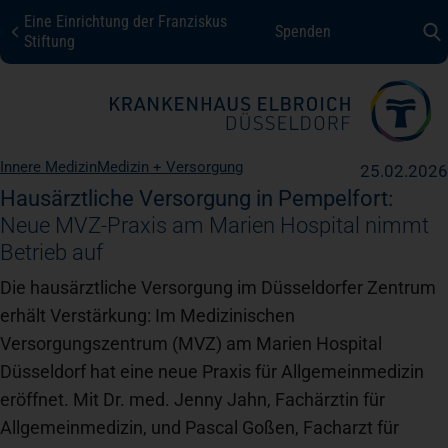
Eine Einrichtung der Franziskus
Spenden
KHE Düsseldorf
Stiftung
Fachbereiche + Kompetenzen
Innere Medizin
Medizin + Versorgung
25.02.2026
Patienten + Besucher
Hausärztliche Versorgung in Pempelfort:
Neue MVZ-Praxis am Marien Hospital nimmt
Betrieb auf
Über uns
Die hausärztliche Versorgung im Düsseldorfer Zentrum
erhält Verstärkung: Im Medizinischen
Karriere
Versorgungszentrum (MVZ) am Marien Hospital
Düsseldorf hat eine neue Praxis für Allgemeinmedizin
eröffnet. Mit Dr. med. Jenny Jahn, Fachärztin für
Kontakt
Allgemeinmedizin, und Pascal Goßen, Facharzt für