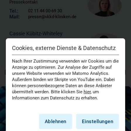
Pressekontakt
Tel.:
02 11 44 00-69 30
Mail:
presse@vkkd-kliniken.de
Cassie Kübitz-Whiteley
Pressekontakt
Cookies, externe Dienste & Datenschutz
Tel.:
01735232049
Mail:
presse@vkkd-kliniken.de
Nach Ihrer Zustimmung verwenden wir Cookies um die
Anzeige zu optimieren. Zur Analyse der Zugriffe auf
DAS KÖNNTE SIE AUCH INTERESSIEREN
unsere Website verwenden wir Matomo Analytics.
Außerdem binden wir Skripte von YouTube ein. Dabei
können personenbezogene Daten an diese Anbieter
übermittelt werden. Bitte klicken Sie
hier
, um
Informationen zum Datenschutz zu erhalten.
Ablehnen
Einstellungen